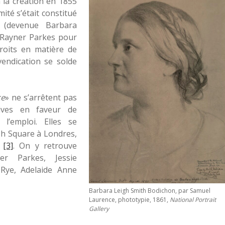
à la création en 1855
mité s’était constitué
 (devenue Barbara
 Rayner Parkes pour
oits en matière de
endication se solde
ce
» ne s’arrêtent pas
tives en faveur de
l’emploi. Elles se
sh Square à Londres,
e
[3]
. On y retrouve
r Parkes, Jessie
a Rye, Adelaide Anne
Barbara Leigh Smith Bodichon, par Samuel
Laurence, phototypie, 1861,
National Portrait
Gallery