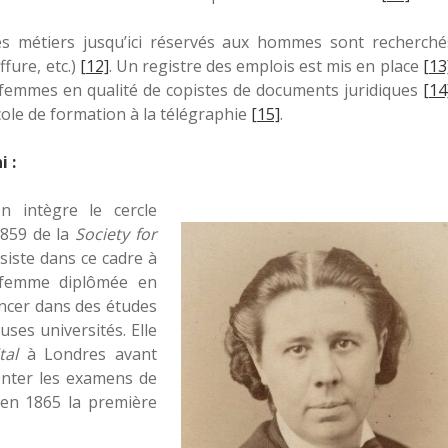
s métiers jusqu’ici réservés aux hommes sont recherché
fure, etc.)
[12]
. Un registre des emplois est mis en place
[13
femmes en qualité de copistes de documents juridiques
[14
cole de formation à la télégraphie
[15]
.
 :
n intègre le cercle
859 de la
Society for
assiste dans ce cadre à
e femme diplômée en
ancer dans des études
uses universités. Elle
tal
à Londres avant
senter les examens de
 en 1865 la première