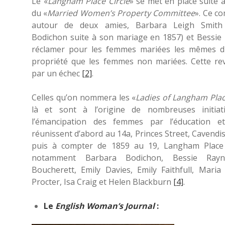
Le «
Langham Place Circle
» se met en place suite 
du «
Married Women’s Property Committee
». Ce co
autour de deux amies, Barbara Leigh Smith
Bodichon suite à son mariage en 1857) et Bessie
réclamer pour les femmes mariées les mêmes dr
propriété que les femmes non mariées. Cette rev
par un échec
[2]
.
Celles qu’on nommera les «
Ladies of Langham Pla
là et sont à l’origine de nombreuses initia
l’émancipation des femmes par l’éducation et 
réunissent d’abord au 14a, Princes Street, Cavendi
puis à compter de 1859 au 19, Langham Plac
notamment Barbara Bodichon, Bessie Rayne
Boucherett, Emily Davies, Emily Faithfull, Mari
Procter, Isa Craig et Helen Blackburn
[4]
.
Le
English Woman’s Journal
: