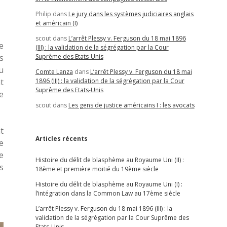
Philip
dans
Le jury dans les systèmes judiciaires anglais
et américain (I)
scout
dans
L’arrêt Plessy v. Ferguson du 18 mai 1896
e
(III) : la validation de la ségrégation par la Cour
s
Suprême des Etats-Unis
u
Comte Lanza
dans
L’arrêt Plessy v. Ferguson du 18 mai
t
1896 (III) : la validation de la ségrégation par la Cour
Suprême des Etats-Unis
e
scout
dans
Les gens de justice américains I : les avocats
t
Articles récents
e
e
Histoire du délit de blasphème au Royaume Uni (II) :
s
18ème et première moitié du 19ème siècle
Histoire du délit de blasphème au Royaume Uni (I) :
l’intégration dans la Common Law au 17ème siècle
L’arrêt Plessy v. Ferguson du 18 mai 1896 (III) : la
validation de la ségrégation par la Cour Suprême des
Etats-Unis