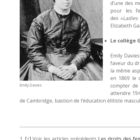
d’une des m
pour les 
des «
Ladies
Elizabeth Ga
Le collège G
Emily Davies
faveur du dr
la même aspi
en 1869 le c
compter de
Emily Davies
attendre 194
de Cambridge, bastion de l’éducation élitiste masc
1.
[↑]
Voir les articles précédents
Les droits des fe