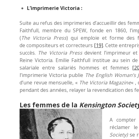
L’imprimerie Victoria :
Suite au refus des imprimeries d’accueillir des fem
Faithfull, membre du SPEW, fonde en 1860, l’imp
(
The Victoria Press
) qui emploie et forme des
de compositeurs et correcteurs
[19]
. Cette entrepr
succès.
The Victoria Press
devient l’imprimeur et 
Reine Victoria. Emilie Faithfull institue au sein de 
salariale entre salariés hommes et femmes
[20
l’imprimerie Victoria publie
The English Woman’s J
d’une revue mensuelle, «
The Victoria Magazine
« ,
pendant des années, relayer la revendication des 
Les femmes de la
Kensington Societ
A compter 
réclamer l
Society)
se 