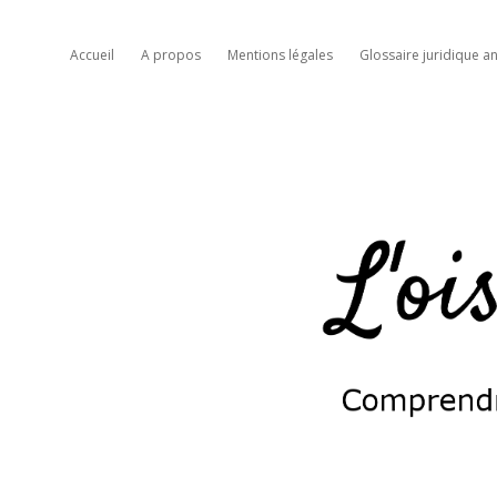
Accueil
A propos
Mentions légales
Glossaire juridique an
L'oiseau
moqueur