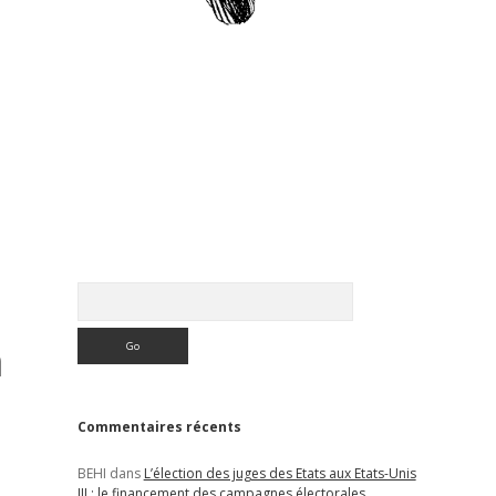
Sidebar
Rechercher
n
Commentaires récents
BEHI
dans
L’élection des juges des Etats aux Etats-Unis
III : le financement des campagnes électorales