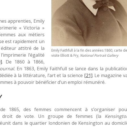
mes apprenties, Emily
rimerie « Victoria »
 femmes aux métiers
ise est rapidement un
éditeur attitré de la
Emily Faithfull à la fin des années 1860, carte d
l’imprimerie l’égalité
visite Elliott & Fry,
National Portrait Gallery
]
. De 1860 à 1866,
ournal.
En 1863, Emily Faithfull se lance dans la publicatio
 dédiée à la littérature, l’art et la science
[21]
. Le magazine va
femmes à pouvoir bénéficier d’un emploi rémunéré.
y
de 1865, des femmes commencent à s’organiser pou
e droit de vote. Un groupe de femmes (la
Kensingto
réunit dans le quartier londonien de Kensington au domicil