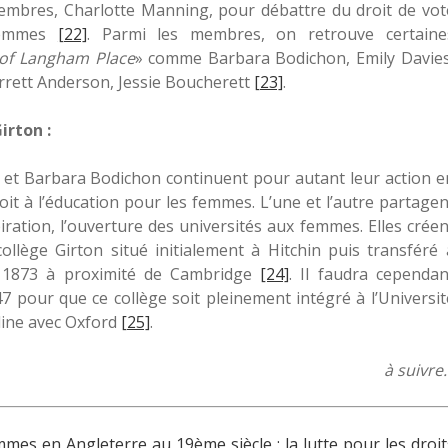
embres, Charlotte Manning, pour débattre du droit de vot
femmes
[22]
. Parmi les membres, on retrouve certaine
 of Langham Place
» comme Barbara Bodichon, Emily Davies
rrett Anderson, Jessie Boucherett
[23]
.
irton :
 et Barbara Bodichon continuent pour autant leur action e
oit à l’éducation pour les femmes. L’une et l’autre partagen
ration, l’ouverture des universités aux femmes. Elles créen
ollège Girton situé initialement à Hitchin puis transféré 
 1873 à proximité de Cambridge
[24]
. Il faudra cependan
7 pour que ce collège soit pleinement intégré à l’Universit
uline avec Oxford
[25]
.
à suivre
mmes en Angleterre au 19ème siècle : la lutte pour les droit