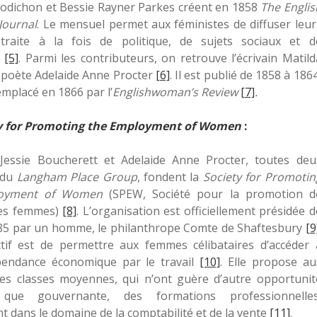
odichon et Bessie Rayner Parkes créent en 1858
The Englis
Journal
. Le mensuel permet aux féministes de diffuser leur
traite à la fois de politique, de sujets sociaux et d
e
[5]
.
Parmi les contributeurs, on retrouve l’écrivain Matild
a poète Adelaide Anne Procter
[6]
. Il est publié de 1858 à 1864
emplacé en 1866 par l’
Englishwoman’s Review
[7]
.
y for Promoting the Employment of Women
:
Jessie Boucherett et Adelaide Anne Procter, toutes deu
 du
Langham Place Group
, fondent la
Society for Promotin
loyment of Women
(SPEW, Société pour la promotion d
des femmes)
[8]
. L’organisation est officiellement présidée d
85 par un homme, le philanthrope Comte de Shaftesbury
[9
tif est de permettre aux femmes célibataires d’accéder 
endance économique par le travail
[10]
. Elle propose au
s classes moyennes, qui n’ont guère d’autre opportunit
 que gouvernante, des formations professionnelles
 dans le domaine de la comptabilité et de la vente
[11]
.