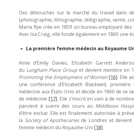
Des débouchés sur le marché du travail dans de
(photographie, lithographie, télégraphie, vente, coif
Maria Rye crée en 1859 un bureau employant des 
Avec Isa Craig, elle fonde également en 1860 une é
La première femme médecin au Royaume Uni
Amie d’Emily Davies, Elizabeth Garrett Anderso
du
Langham Place Group
et devient membre en 1
Promoting the Employment of Women
[16]
. Elle 
une conférence d’Elizabeth Blackwell, premièr
médecine aux États-Unis et décide en 1860 de se l
de médecine
[17]
. Elle s’inscrit en vain à de nombre
parvient à suivre des cours au
Middlesex Hospi
d’être exclue. Elle est finalement autorisée à pré
la
Society of Apothecaries
de Londres et
devient
femme médecin du Royaume-Uni
[18]
.