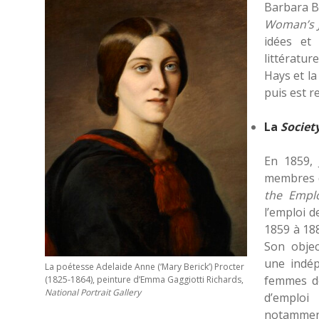
Barbara B
Woman’s 
idées et 
littératur
Hays et l
puis est r
La
Societ
En 1859, 
membres
the Emp
l’emploi 
1859 à 18
Son objec
une indép
La poétesse Adelaide Anne (‘Mary Berick’) Procter
femmes de
(1825-1864), peinture d’Emma Gaggiotti Richards,
National Portrait Gallery
d’emploi
notamment