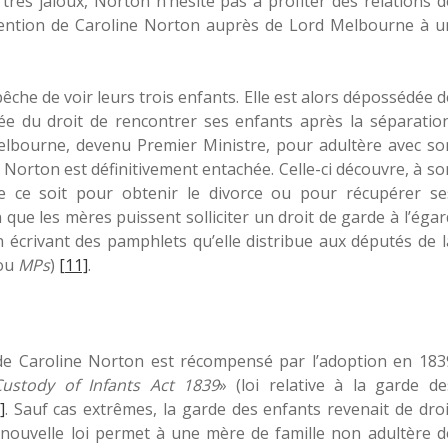
 très jaloux, Norton n’hésite pas à profiter des relations d
rvention de Caroline Norton auprès de Lord Melbourne à u
che de voir leurs trois enfants. Elle est alors dépossédée d
ée du droit de rencontrer ses enfants après la séparation
lbourne, devenu Premier Ministre, pour adultère avec so
e Norton est définitivement entachée. Celle-ci découvre, à so
ue ce soit pour obtenir le divorce ou pour récupérer se
 que les mères puissent solliciter un droit de garde à l’égar
 en écrivant des pamphlets qu’elle distribue aux députés de l
ou
MPs
)
[11]
.
 de Caroline Norton est récompensé par l’adoption en 183
Custody of Infants Act 1839
» (loi relative à la garde de
]
. Sauf cas extrêmes, la garde des enfants revenait de droi
 nouvelle loi permet à une mère de famille non adultère d