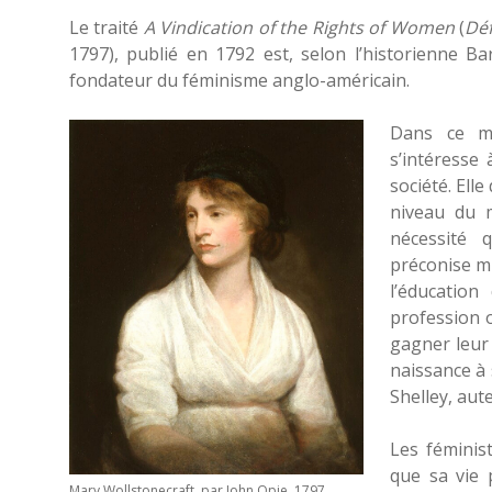
Le traité
A Vindication of the Rights of Women
(
Déf
1797), publié en 1792 est, selon l’historienne Ba
fondateur du féminisme anglo-américain.
Dans ce ma
s’intéresse 
société. Ell
niveau du m
nécessité 
préconise mi
l’éducation
profession 
gagner leur 
naissance à 
Shelley, aut
Les féminis
que sa vie 
Mary Wollstonecraft, par John Opie, 1797,