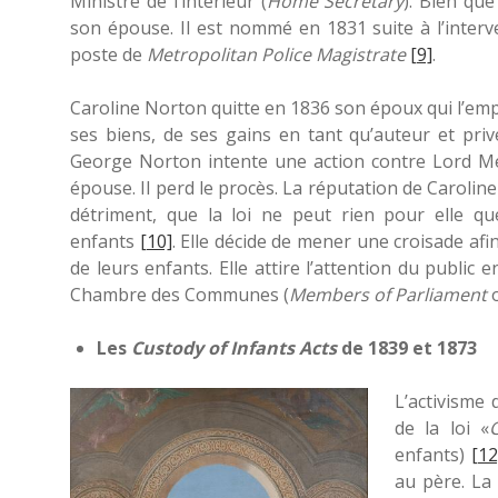
Ministre de l’intérieur (
Home Secretary
). Bien que
son épouse. Il est nommé en 1831 suite à l’inte
poste de
Metropolitan Police Magistrate
[9]
.
Caroline Norton quitte en 1836 son époux qui l’empê
ses biens, de ses gains en tant qu’auteur et priv
George Norton intente une action contre Lord Me
épouse. Il perd le procès. La réputation de Carolin
détriment, que la loi ne peut rien pour elle q
enfants
[10]
. Elle décide de mener une croisade afin
de leurs enfants. Elle attire l’attention du public
Chambre des Communes (
Members of Parliament
Les
Custody of Infants Acts
de 1839 et 1873
L’activisme
de la loi «
enfants)
[12
au père. La