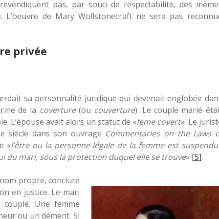
 revendiquent pas, par souci de respectabilité, des même
le. L’oeuvre de Mary Wollstonecraft ne sera pas reconnu
re privée
erdait sa personnalité juridique qui devenait englobée dan
trine de la
coverture
(ou
couverture
). Le couple marié étai
e. L’épouse avait alors un statut de «
feme covert»
. Le juris
me siècle dans son ouvrage
Commentaries on the Laws o
e «
l’être ou la personne légale de la femme est suspendu
i du mari, sous la protection duquel elle se trouve
»
[5]
.
 nom propre, conclure
on en justice. Le mari
du couple. Une femme
ineur ou un dément. Si