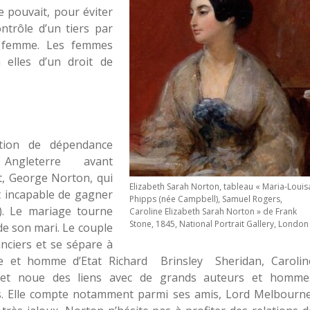
e pouvait, pour éviter
ntrôle d’un tiers par
a femme. Les femmes
à elles d’un droit de
uation de dépendance
ngleterre avant
t, George Norton, qui
Elizabeth Sarah Norton, tableau « Maria-Louis
et incapable de gagner
Phipps (née Campbell), Samuel Rogers,
t). Le mariage tourne
Caroline Elizabeth Sarah Norton » de Frank
Stone, 1845, National Portrait Gallery, London
de son mari. Le couple
nciers et se sépare à
rge et homme d’Etat
Richard
Brinsley
Sheridan, Carolin
t noue des liens avec de grands auteurs et homme
es. Elle compte notamment parmi ses amis, Lord Melbourne