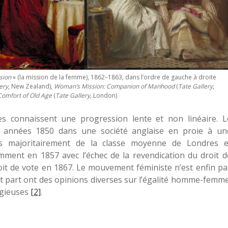
sion
» (la mission de la femme), 1862–1863, dans l’ordre de gauche à droite
ery
, New Zealand),
Woman’s Mission: Companion of Manhood
(
Tate Gallery
,
Comfort of Old Age
(
Tate Gallery,
London)
s connaissent une progression lente et non linéaire. L
s années 1850 dans une société anglaise en proie à un
ues majoritairement de la classe moyenne de Londres e
mment en 1857 avec l’échec de la revendication du droit d
it de vote en 1867. Le mouvement féministe n’est enfin pa
 part ont des opinions diverses sur l’égalité homme-femme
igieuses
[2]
.