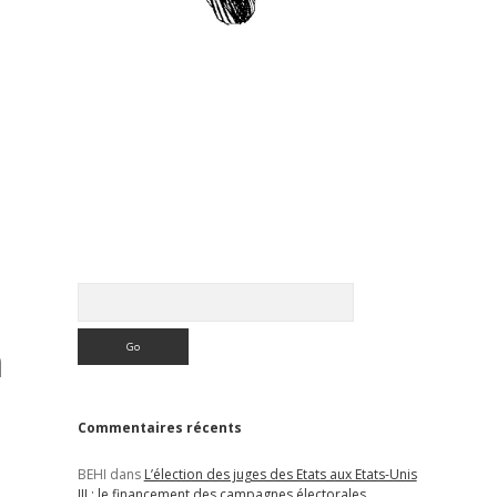
Sidebar
Rechercher
n
Commentaires récents
BEHI
dans
L’élection des juges des Etats aux Etats-Unis
III : le financement des campagnes électorales