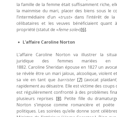
la famille de la femme était suffisamment riche, ell
la mainmise du mari, placer des biens sous le co
l’intermédiaire d’un «
trust»
dans l’intérêt de l
célibataires et les veuves bénéficiaient quant 
propriété (statut de «
feme sole»
)
[6]
.
L’affaire Caroline Norton
L’affaire Caroline Norton va illustrer la sit
juridique des femmes mariées en A
1882. Caroline Sheridan épouse en 1827 un avoca
se révèle être un mari jaloux, alcoolique, violent 
sa vie en tant que
barrister
[7]
(avocat plaidan
rapidement au désastre. Elle est victime des coups 
est régulièrement confronté à des problèmes fina
plusieurs reprises
[8]
. Petite fille du dramatu
Norton
s’impose comme romancière et poète
e
politiques
.
Les soirées qu’elle donne sont célèbr