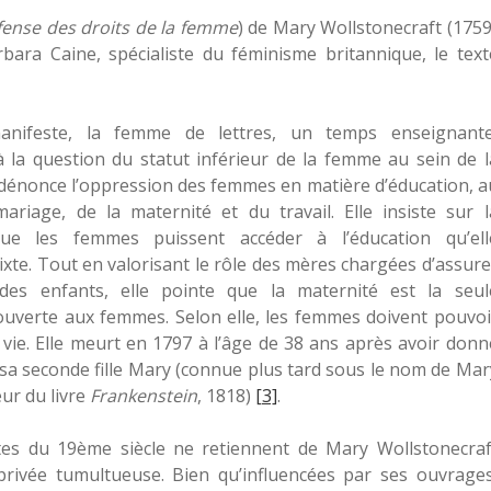
ense des droits de la femme
) de Mary Wollstonecraft (1759
rbara Caine, spécialiste du féminisme britannique, le text
nifeste, la femme de lettres, un temps enseignante
à la question du statut inférieur de la femme au sein de l
e dénonce l’oppression des femmes en matière d’éducation, a
ariage, de la maternité et du travail. Elle insiste sur l
que les femmes puissent accéder à l’éducation qu’ell
xte. Tout en valorisant le rôle des mères chargées d’assure
 des enfants, elle pointe que la maternité est la seul
ouverte aux femmes. Selon elle, les femmes doivent pouvoi
vie. Elle meurt en 1797 à l’âge de 38 ans après avoir donn
sa seconde fille Mary (connue plus tard sous le nom de Mar
eur du livre
Frankenstein
, 1818)
[3]
.
tes du 19ème siècle ne retiennent de Mary Wollstonecraf
privée tumultueuse. Bien qu’influencées par ses ouvrages