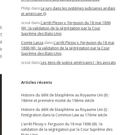
Philip
dans
Le jury dans les systèmes judiciaires anglais
et américain (I)
scout
dans
L’arrêt Plessy v. Ferguson du 18 mai 1896
s
(III) : la validation de la ségrégation par la Cour
t
Suprême des Etats-Unis
a
Comte Lanza
dans
L’arrêt Plessy v. Ferguson du 18 mai
e
1896 (III) : la validation de la ségrégation par la Cour
Suprême des Etats-Unis
e
scout
dans
Les gens de justice américains I : les avocats
Articles récents
Histoire du délit de blasphème au Royaume Uni (II) :
18ème et première moitié du 19ème siècle
Histoire du délit de blasphème au Royaume Uni (I) :
l’intégration dans la Common Law au 17ème siècle
L’arrêt Plessy v. Ferguson du 18 mai 1896 (III) : la
validation de la ségrégation par la Cour Suprême des
Etats-Unis