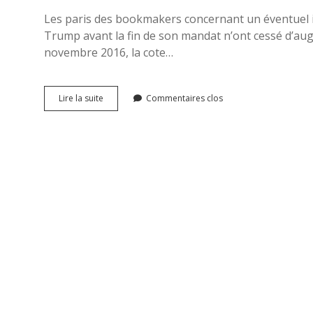
Les paris des bookmakers concernant un éventuel 
Trump avant la fin de son mandat n’ont cessé d’aug
novembre 2016, la cote…
La
Lire la suite
Commentaires clos
procédure
d’Impeachment
à
l’encontre
des
Présidents
des
Etats-
Unis