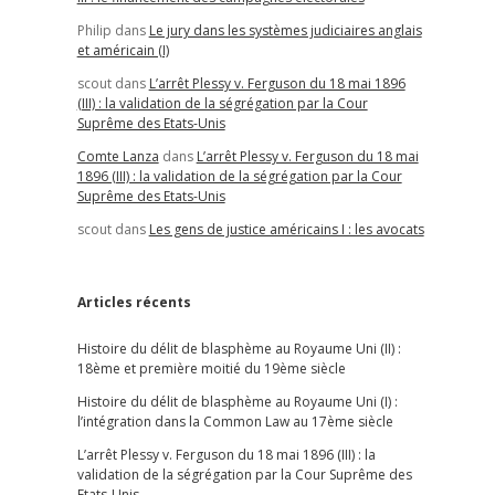
Philip
dans
Le jury dans les systèmes judiciaires anglais
et américain (I)
scout
dans
L’arrêt Plessy v. Ferguson du 18 mai 1896
(III) : la validation de la ségrégation par la Cour
Suprême des Etats-Unis
Comte Lanza
dans
L’arrêt Plessy v. Ferguson du 18 mai
1896 (III) : la validation de la ségrégation par la Cour
Suprême des Etats-Unis
scout
dans
Les gens de justice américains I : les avocats
Articles récents
Histoire du délit de blasphème au Royaume Uni (II) :
18ème et première moitié du 19ème siècle
Histoire du délit de blasphème au Royaume Uni (I) :
l’intégration dans la Common Law au 17ème siècle
L’arrêt Plessy v. Ferguson du 18 mai 1896 (III) : la
validation de la ségrégation par la Cour Suprême des
Etats-Unis