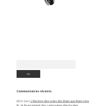
Sidebar
Rechercher
Commentaires récents
BEHI
dans
L’élection des juges des Etats aux Etats-Unis
III : le financement des campagnes électorales