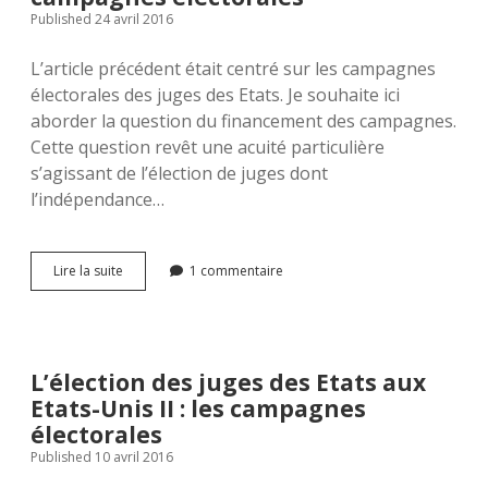
Published 24 avril 2016
L’article précédent était centré sur les campagnes
électorales des juges des Etats. Je souhaite ici
aborder la question du financement des campagnes.
Cette question revêt une acuité particulière
s’agissant de l’élection de juges dont
l’indépendance…
L’élection
Lire la suite
1 commentaire
des
juges
des
Etats
aux
L’élection des juges des Etats aux
Etats-
Etats-Unis II : les campagnes
Unis
III
électorales
:
Published 10 avril 2016
le
financement