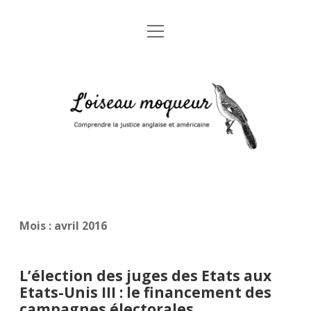
open
Accueil
menu
A propos
L'oiseau
Mentions légales
moqueur
Glossaire juridique anglais-français
Mois :
avril 2016
L’élection des juges des Etats aux
Etats-Unis III : le financement des
campagnes électorales