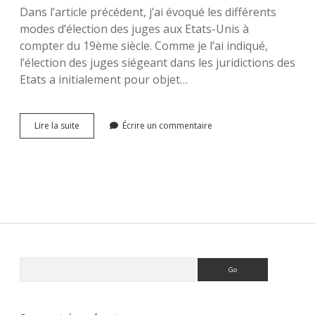
Dans l’article précédent, j’ai évoqué les différents
des
campagnes
modes d’élection des juges aux Etats-Unis à
électorales
compter du 19ème siècle. Comme je l’ai indiqué,
l’élection des juges siégeant dans les juridictions des
Etats a initialement pour objet…
L’élection
Lire la suite
Écrire un commentaire
des
juges
des
Etats
aux
Etats-
Unis
II
:
les
Sidebar
Rechercher
campagnes
électorales