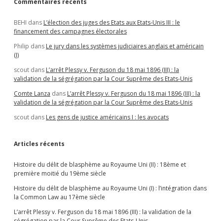
Commentaires récents
BEHI
dans
L’élection des juges des Etats aux Etats-Unis III : le
financement des campagnes électorales
Philip
dans
Le jury dans les systèmes judiciaires anglais et américain
(I)
scout
dans
L’arrêt Plessy v. Ferguson du 18 mai 1896 (III) : la
validation de la ségrégation par la Cour Suprême des Etats-Unis
Comte Lanza
dans
L’arrêt Plessy v. Ferguson du 18 mai 1896 (III) : la
validation de la ségrégation par la Cour Suprême des Etats-Unis
scout
dans
Les gens de justice américains I : les avocats
Articles récents
Histoire du délit de blasphème au Royaume Uni (II) : 18ème et
première moitié du 19ème siècle
Histoire du délit de blasphème au Royaume Uni (I) : l’intégration dans
la Common Law au 17ème siècle
L’arrêt Plessy v. Ferguson du 18 mai 1896 (III) : la validation de la
ségrégation par la Cour Suprême des Etats-Unis