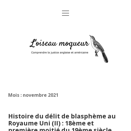
open
Accueil
menu
A propos
L'oiseau
Mentions légales
moqueur
Glossaire juridique anglais-français
Mois :
novembre 2021
Histoire du délit de blasphème au
Royaume Uni (II) : 18ème et
première moitié du 19ème siècle