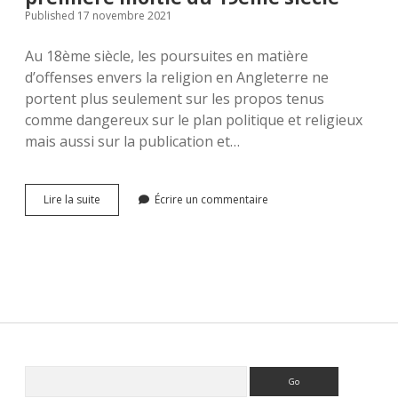
Published 17 novembre 2021
Au 18ème siècle, les poursuites en matière
d’offenses envers la religion en Angleterre ne
portent plus seulement sur les propos tenus
comme dangereux sur le plan politique et religieux
mais aussi sur la publication et…
Histoire
Lire la suite
Écrire un commentaire
du
délit
de
blasphème
au
Royaume
Uni
(II)
:
18ème
Sidebar
Rechercher
et
première