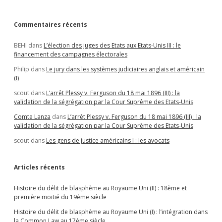
moitié
du
19ème
Commentaires récents
siècle
BEHI
dans
L’élection des juges des Etats aux Etats-Unis III : le
financement des campagnes électorales
Philip
dans
Le jury dans les systèmes judiciaires anglais et américain
(I)
scout
dans
L’arrêt Plessy v. Ferguson du 18 mai 1896 (III) : la
validation de la ségrégation par la Cour Suprême des Etats-Unis
Comte Lanza
dans
L’arrêt Plessy v. Ferguson du 18 mai 1896 (III) : la
validation de la ségrégation par la Cour Suprême des Etats-Unis
scout
dans
Les gens de justice américains I : les avocats
Articles récents
Histoire du délit de blasphème au Royaume Uni (II) : 18ème et
première moitié du 19ème siècle
Histoire du délit de blasphème au Royaume Uni (I) : l’intégration dans
la Common Law au 17ème siècle