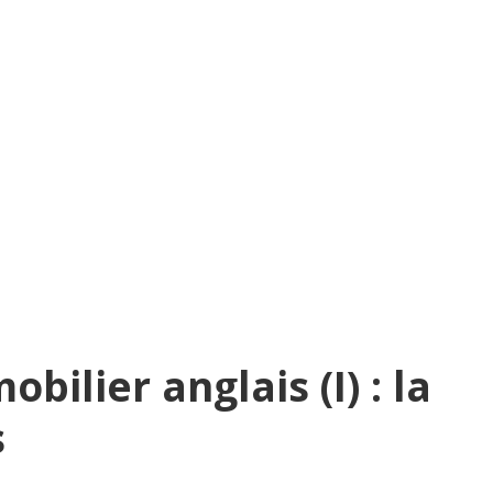
bilier anglais (I) : la
s