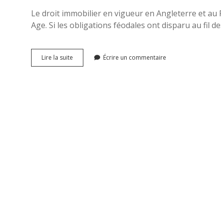
Le droit immobilier en vigueur en Angleterre et au
Age. Si les obligations féodales ont disparu au fil d
Histoire
Lire la suite
Écrire un commentaire
du
droit
immobilier
anglais
(I)
:
la
doctrine
des
tenures