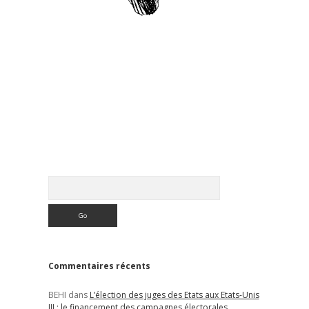
Sidebar
Rechercher
Commentaires récents
BEHI
dans
L’élection des juges des Etats aux Etats-Unis
III : le financement des campagnes électorales