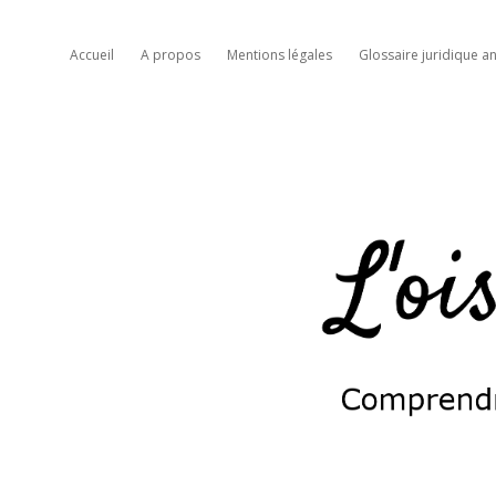
Accueil
A propos
Mentions légales
Glossaire juridique an
L'oiseau
moqueur