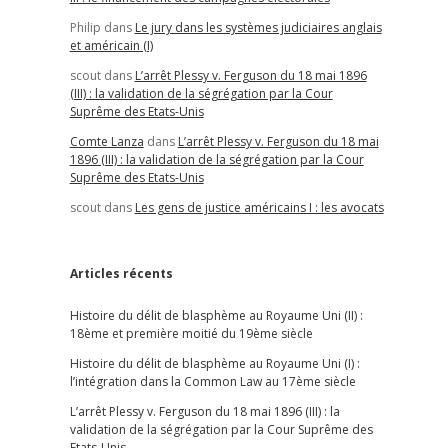
Philip
dans
Le jury dans les systèmes judiciaires anglais
et américain (I)
scout
dans
L’arrêt Plessy v. Ferguson du 18 mai 1896
(III) : la validation de la ségrégation par la Cour
Suprême des Etats-Unis
Comte Lanza
dans
L’arrêt Plessy v. Ferguson du 18 mai
1896 (III) : la validation de la ségrégation par la Cour
Suprême des Etats-Unis
scout
dans
Les gens de justice américains I : les avocats
Articles récents
Histoire du délit de blasphème au Royaume Uni (II) :
18ème et première moitié du 19ème siècle
Histoire du délit de blasphème au Royaume Uni (I) :
l’intégration dans la Common Law au 17ème siècle
L’arrêt Plessy v. Ferguson du 18 mai 1896 (III) : la
validation de la ségrégation par la Cour Suprême des
Etats-Unis