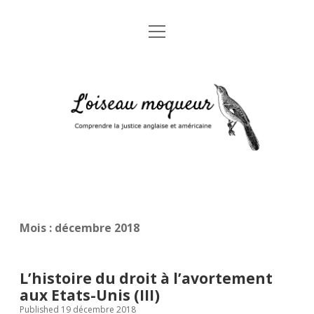
open
Accueil
menu
A propos
L'oiseau
Mentions légales
moqueur
Glossaire juridique anglais-français
Mois :
décembre 2018
L’histoire du droit à l’avortement
aux Etats-Unis (III)
Published 19 décembre 2018