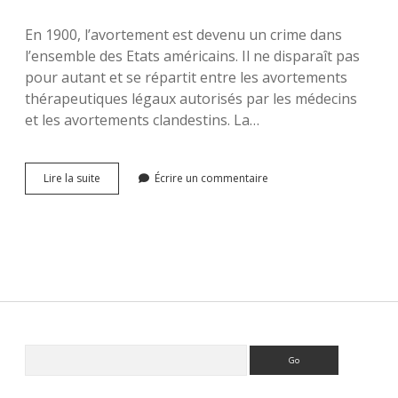
En 1900, l’avortement est devenu un crime dans
l’ensemble des Etats américains. Il ne disparaît pas
pour autant et se répartit entre les avortements
thérapeutiques légaux autorisés par les médecins
et les avortements clandestins. La…
L’histoire
Lire la suite
Écrire un commentaire
du
droit
à
l’avortement
aux
Etats-
Unis
(III)
Sidebar
Rechercher