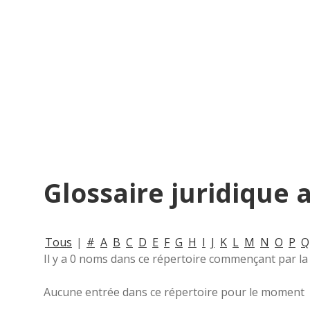
Glossaire juridique 
Tous
|
#
A
B
C
D
E
F
G
H
I
J
K
L
M
N
O
P
Q
Il y a 0 noms dans ce répertoire commençant par la 
Aucune entrée dans ce répertoire pour le moment