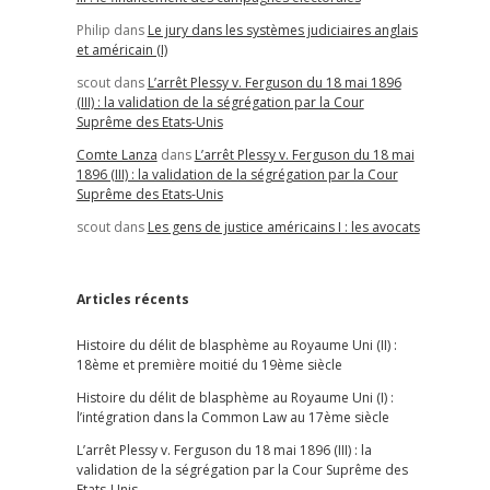
Philip
dans
Le jury dans les systèmes judiciaires anglais
et américain (I)
scout
dans
L’arrêt Plessy v. Ferguson du 18 mai 1896
(III) : la validation de la ségrégation par la Cour
Suprême des Etats-Unis
Comte Lanza
dans
L’arrêt Plessy v. Ferguson du 18 mai
1896 (III) : la validation de la ségrégation par la Cour
Suprême des Etats-Unis
scout
dans
Les gens de justice américains I : les avocats
Articles récents
Histoire du délit de blasphème au Royaume Uni (II) :
18ème et première moitié du 19ème siècle
Histoire du délit de blasphème au Royaume Uni (I) :
l’intégration dans la Common Law au 17ème siècle
L’arrêt Plessy v. Ferguson du 18 mai 1896 (III) : la
validation de la ségrégation par la Cour Suprême des
Etats-Unis