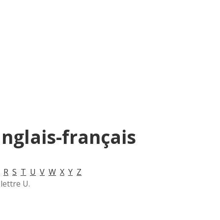
anglais-français
R
S
T
U
V
W
X
Y
Z
lettre U.