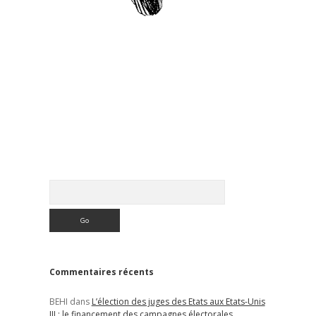
Sidebar
Rechercher
Commentaires récents
BEHI
dans
L’élection des juges des Etats aux Etats-Unis
III : le financement des campagnes électorales