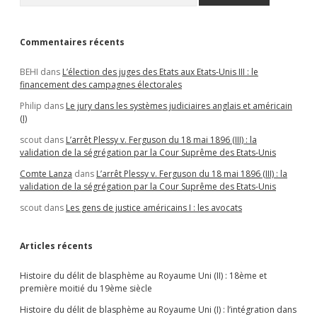
Commentaires récents
BEHI
dans
L’élection des juges des Etats aux Etats-Unis III : le
financement des campagnes électorales
Philip
dans
Le jury dans les systèmes judiciaires anglais et américain
(I)
scout
dans
L’arrêt Plessy v. Ferguson du 18 mai 1896 (III) : la
validation de la ségrégation par la Cour Suprême des Etats-Unis
Comte Lanza
dans
L’arrêt Plessy v. Ferguson du 18 mai 1896 (III) : la
validation de la ségrégation par la Cour Suprême des Etats-Unis
scout
dans
Les gens de justice américains I : les avocats
Articles récents
Histoire du délit de blasphème au Royaume Uni (II) : 18ème et
première moitié du 19ème siècle
Histoire du délit de blasphème au Royaume Uni (I) : l’intégration dans