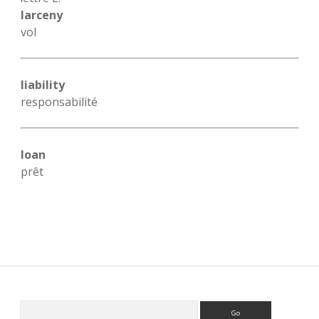
larceny
vol
liability
responsabilité
loan
prêt
Sidebar
Rechercher