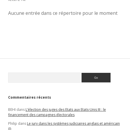
Aucune entrée dans ce répertoire pour le moment
Sidebar
Rechercher
Commentaires récents
BEHI
dans
L’élection des juges des Etats aux Etats-Unis III : le
financement des campagnes électorales
Philip
dans
Le jury dans les systèmes judiciaires anglais et américain
(I)