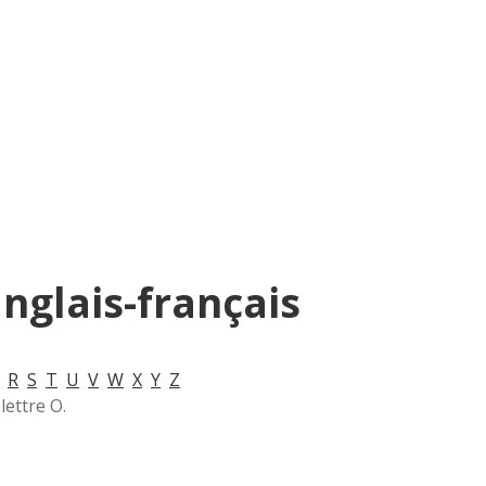
anglais-français
R
S
T
U
V
W
X
Y
Z
lettre O.