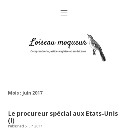
open
Accueil
menu
A propos
L'oiseau
Mentions légales
moqueur
Glossaire juridique anglais-français
Mois :
juin 2017
Le procureur spécial aux Etats-Unis
(I)
Published 5 juin 2017