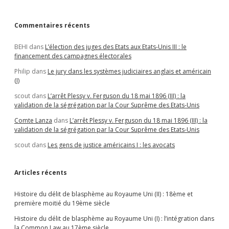
Commentaires récents
BEHI
dans
L’élection des juges des Etats aux Etats-Unis III : le
financement des campagnes électorales
Philip
dans
Le jury dans les systèmes judiciaires anglais et américain
(I)
scout
dans
L’arrêt Plessy v. Ferguson du 18 mai 1896 (III) : la
validation de la ségrégation par la Cour Suprême des Etats-Unis
Comte Lanza
dans
L’arrêt Plessy v. Ferguson du 18 mai 1896 (III) : la
validation de la ségrégation par la Cour Suprême des Etats-Unis
scout
dans
Les gens de justice américains I : les avocats
Articles récents
Histoire du délit de blasphème au Royaume Uni (II) : 18ème et
première moitié du 19ème siècle
Histoire du délit de blasphème au Royaume Uni (I) : l’intégration dans
la Common Law au 17ème siècle