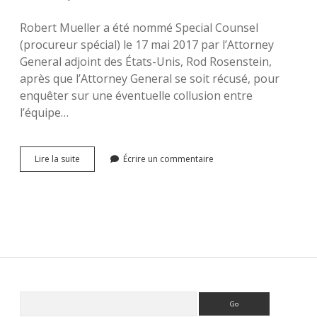
Robert Mueller a été nommé Special Counsel
(procureur spécial) le 17 mai 2017 par l’Attorney
General adjoint des États-Unis, Rod Rosenstein,
après que l’Attorney General se soit récusé, pour
enquêter sur une éventuelle collusion entre
l’équipe…
Le
Lire la suite
Écrire un commentaire
procureur
spécial
aux
Etats-
Unis
(I)
Sidebar
Rechercher