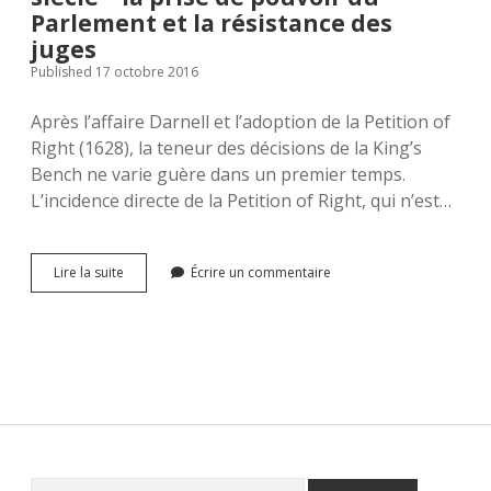
Parlement et la résistance des
juges
Published 17 octobre 2016
Après l’affaire Darnell et l’adoption de la Petition of
Right (1628), la teneur des décisions de la King’s
Bench ne varie guère dans un premier temps.
L’incidence directe de la Petition of Right, qui n’est…
L’habeas
Lire la suite
Écrire un commentaire
corpus
(III)
:
l’habeas
corpus
en
Angleterre
au
17ème
siècle
Rechercher
–