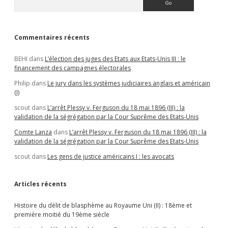
Sidebar
la
prise
de
pouvoir
Commentaires récents
du
Parlement
BEHI
dans
L’élection des juges des Etats aux Etats-Unis III : le
et
financement des campagnes électorales
la
résistance
Philip
dans
Le jury dans les systèmes judiciaires anglais et américain
des
(I)
juges
scout
dans
L’arrêt Plessy v. Ferguson du 18 mai 1896 (III) : la
validation de la ségrégation par la Cour Suprême des Etats-Unis
Comte Lanza
dans
L’arrêt Plessy v. Ferguson du 18 mai 1896 (III) : la
validation de la ségrégation par la Cour Suprême des Etats-Unis
scout
dans
Les gens de justice américains I : les avocats
Articles récents
Histoire du délit de blasphème au Royaume Uni (II) : 18ème et
première moitié du 19ème siècle