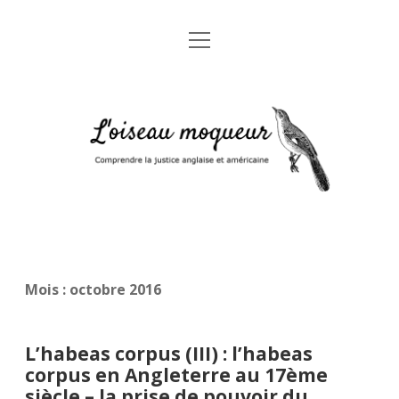
open
Accueil
menu
A propos
L'oiseau
Mentions légales
moqueur
Glossaire juridique anglais-français
Mois :
octobre 2016
L’habeas corpus (III) : l’habeas
corpus en Angleterre au 17ème
siècle – la prise de pouvoir du