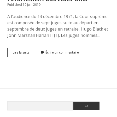
Published 10 juin 2019
A l’audience du 13 décembre 1971, la Cour suprême
est composée de sept juges suite au départ en
septembre de deux juges en retraite, Hugo Black et
John Marshall Harlan II [1]. Les juges nommés…
L’arrêt
Lire la suite
Écrire un commentaire
Roe
v.
Wade
du
22
janvier
1973
(IV)
:
vers
Sidebar
Rechercher
un
retour
au