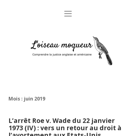
open
Accueil
menu
A propos
L'oiseau
Mentions légales
moqueur
Glossaire juridique anglais-français
Mois :
juin 2019
L’arrêt Roe v. Wade du 22 janvier
1973 (IV) : vers un retour au droit à
l’avortement aux Etats-Unis