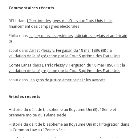
droit
à
Commentaires récents
l’avortement
aux
BEHI
dans
L’élection des juges des Etats aux Etats-Unis III : le
Etats-
financement des campagnes électorales
Unis
Philip
dans
Le jury dans les systèmes judiciaires anglais et américain
(I)
scout
dans
L’arrêt Plessy v. Ferguson du 18 mai 1896 (III) : la
validation de la ségrégation par la Cour Suprême des Etats-Unis
Comte Lanza
dans
L’arrêt Plessy v. Ferguson du 18 mai 1896 (III) : la
validation de la ségrégation par la Cour Suprême des Etats-Unis
scout
dans
Les gens de justice américains I : les avocats
Articles récents
Histoire du délit de blasphème au Royaume Uni (II) : 18ème et
première moitié du 19ème siècle
Histoire du délit de blasphème au Royaume Uni (I) : l’intégration dans
la Common Law au 17ème siècle