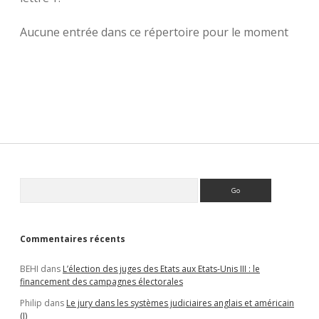
Aucune entrée dans ce répertoire pour le moment
Sidebar
Rechercher
Commentaires récents
BEHI
dans
L’élection des juges des Etats aux Etats-Unis III : le
financement des campagnes électorales
Philip
dans
Le jury dans les systèmes judiciaires anglais et américain
(I)