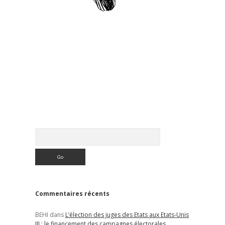
Sidebar
Rechercher
Commentaires récents
BEHI
dans
L’élection des juges des Etats aux Etats-Unis
III : le financement des campagnes électorales