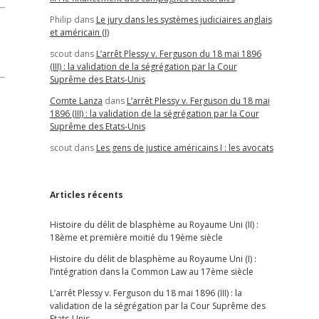
Philip
dans
Le jury dans les systèmes judiciaires anglais
et américain (I)
scout
dans
L’arrêt Plessy v. Ferguson du 18 mai 1896
(III) : la validation de la ségrégation par la Cour
Suprême des Etats-Unis
Comte Lanza
dans
L’arrêt Plessy v. Ferguson du 18 mai
1896 (III) : la validation de la ségrégation par la Cour
Suprême des Etats-Unis
scout
dans
Les gens de justice américains I : les avocats
Articles récents
Histoire du délit de blasphème au Royaume Uni (II) :
18ème et première moitié du 19ème siècle
Histoire du délit de blasphème au Royaume Uni (I) :
l’intégration dans la Common Law au 17ème siècle
L’arrêt Plessy v. Ferguson du 18 mai 1896 (III) : la
validation de la ségrégation par la Cour Suprême des
Etats-Unis