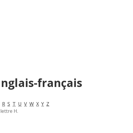
anglais-français
R
S
T
U
V
W
X
Y
Z
lettre H.