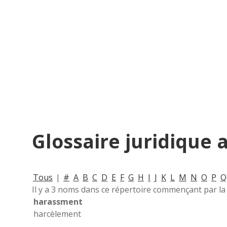
Glossaire juridique 
Tous
|
#
A
B
C
D
E
F
G
H
I
J
K
L
M
N
O
P
Q
Il y a 3 noms dans ce répertoire commençant par la 
harassment
harcèlement