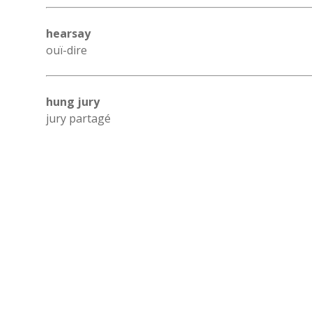
hearsay
ouï-dire
hung jury
jury partagé