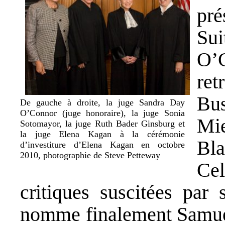
pré
Sui
O’
ret
Bu
De gauche à droite, la juge Sandra Day
O’Connor (juge honoraire), la juge Sonia
Mie
Sotomayor, la juge Ruth Bader Ginsburg et
la juge Elena Kagan à la cérémonie
Bl
d’investiture d’Elena Kagan en octobre
2010, photographie de Steve Petteway
Cel
critiques suscitées par
nomme finalement Samuel