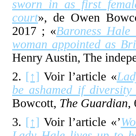
sworn in as first fema
court
», de Owen Bowc
2017 ; «
Baroness Hale 
woman appointed as Brit
Henry Austin, The indepen
2.
[↑]
Voir l’article «
Lad
be ashamed if diversity
Bowcott,
The Guardian
,
3.
[↑]
Voir l’article «’
Wo
Lady Hale lives up to h